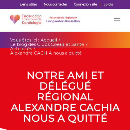
Liens utiles
Nous contacter
Connexion site
cordis
Vous êtes ici :
Accueil
/
Le blog des Clubs Coeur et Santé
/
Actualités
/
Alexandre CACHIA nous a quitté
NOTRE AMI ET
DÉLÉGUÉ
RÉGIONAL
ALEXANDRE CACHIA
NOUS A QUITTÉ