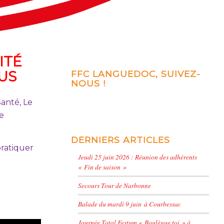
ITÉ
US
FFC LANGUEDOC, SUIVEZ-
NOUS !
Santé, Le
e
DERNIERS ARTICLES
pratiquer
Jeudi 25 juin 2026 : Réunion des adhérents
« Fin de saison »
Secours Tour de Narbonne
Balade du mardi 9 juin à Courbessac
Journée Total Festum « Boulègue toi » à