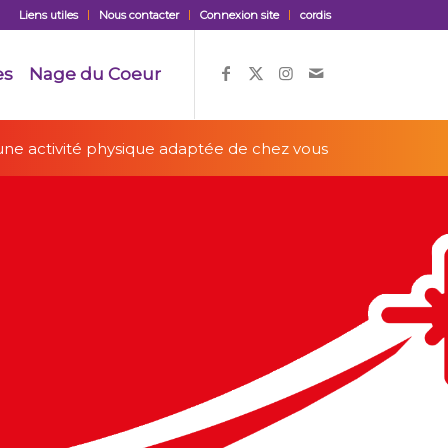
Liens utiles
Nous contacter
Connexion site
cordis
es
Nage du Coeur
ne activité physique adaptée de chez vous