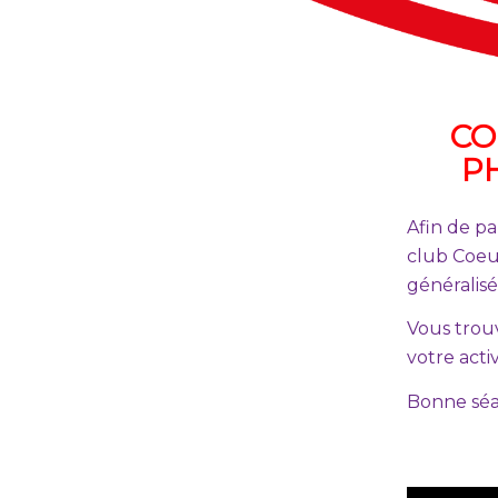
CO
P
Afin de pa
club Coeu
généralisé
Vous trouv
votre acti
Bonne séa