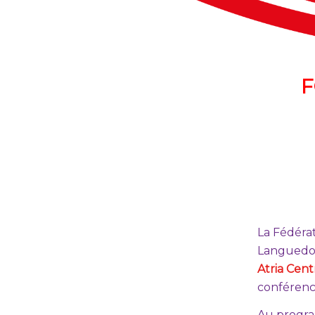
F
La Fédérat
Languedoc
Atria Cen
conférenc
Au program