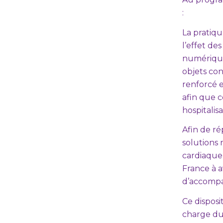
:
La pratiq
l’effet d
numériques
objets co
renforcé e
afin que c
hospitalisa
Afin de r
solutions
cardiaque 
France à a
d’accompa
Ce disposi
charge du 