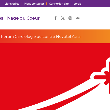
Liens utiles
Nous contacter
Connexion site
cordis
es
Nage du Coeur
/
Forum Cardiologie au centre Novotel Atria