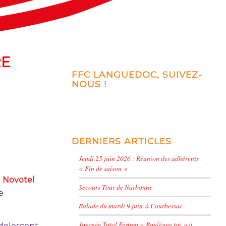
RE
FFC LANGUEDOC, SUIVEZ-
NOUS !
DERNIERS ARTICLES
Jeudi 25 juin 2026 : Réunion des adhérents
« Fin de saison »
u
Novotel
Secours Tour de Narbonne
e
Balade du mardi 9 juin à Courbessac
Journée Total Festum « Boulègue toi » à
adolescent