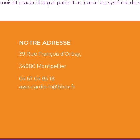
 mois et placer chaque patient au cœur du système de s
NOTRE ADRESSE
39 Rue François d’Orbay,
34080 Montpellier
04 67 04 85 18
asso-cardio-lr@bbox.fr