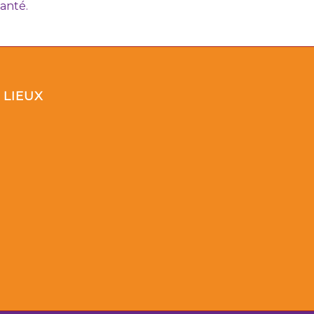
anté.
LIEUX