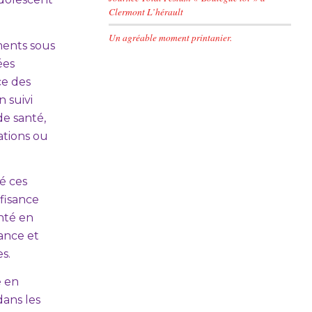
Clermont L’hérault
Un agréable moment printanier.
ments sous
ées
ce des
 suivi
de santé,
ations ou
é ces
fisance
nté en
ance et
s.
e en
dans les