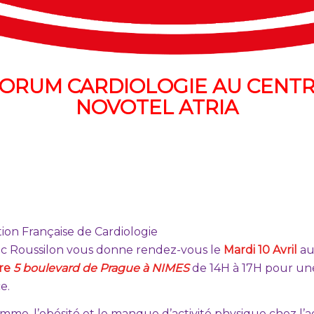
ORUM CARDIOLOGIE AU CENT
NOVOTEL ATRIA
ion Française de Cardiologie
 Roussilon vous donne rendez-vous le
Mardi 10 Avril
a
tre
5 boulevard de Prague
à NIMES
de 14H à 17H pour un
e.
me, l’obésité et le manque d’activité physique chez l’