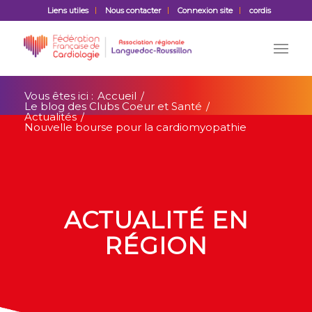
Liens utiles
Nous contacter
Connexion site
cordis
Vous êtes ici :
Accueil
/
Le blog des Clubs Coeur et Santé
/
Actualités
/
Nouvelle bourse pour la cardiomyopathie
ACTUALITÉ EN
RÉGION