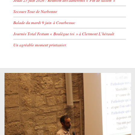
Jeudi 25 juin 2026 : Réunion des adhérents « Fin de saison »
Secours Tour de Narbonne
Balade du mardi 9 juin à Courbessac
Journée Total Festum « Boulègue toi » à Clermont L’hérault
Un agréable moment printanier.