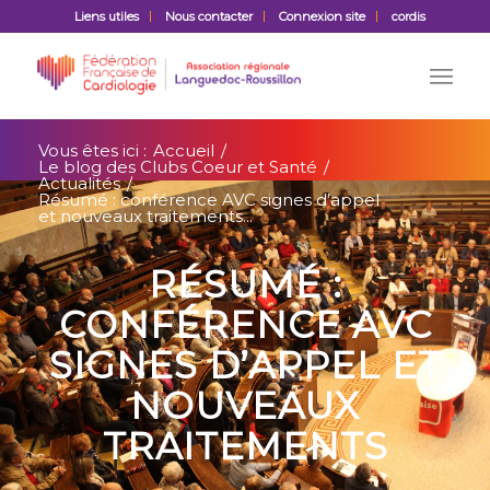
Liens utiles
Nous contacter
Connexion site
cordis
Vous êtes ici :
Accueil
/
Le blog des Clubs Coeur et Santé
/
Actualités
/
Résumé : conférence AVC signes d’appel
et nouveaux traitements...
RÉSUMÉ :
CONFÉRENCE AVC
SIGNES D’APPEL ET
NOUVEAUX
TRAITEMENTS