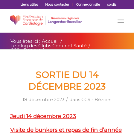
Liens utiles
Nous contacter
Connexion site
cordis
Vous êtes ici :
Accueil
/
Le blog des Clubs Coeur et Santé
/
CCS - Béziers
/
Sortie du 14 décembre 2023
SORTIE DU 14
DÉCEMBRE 2023
/
18 décembre 2023
dans
CCS - Béziers
Jeudi 14 décembre 2023
Visite de bunkers et repas de fin d’année