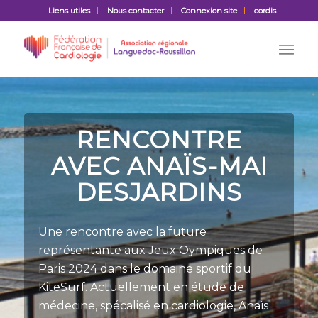
Liens utiles
Nous contacter
Connexion site
cordis
RENCONTRE
AVEC ANAÏS-MAI
DESJARDINS
Une rencontre avec la future
représentante aux Jeux Oympiques de
Paris 2024 dans le domaine sportif du
KiteSurf. Actuellement en étude de
médecine, spécalisé en cardiologie, Anaïs