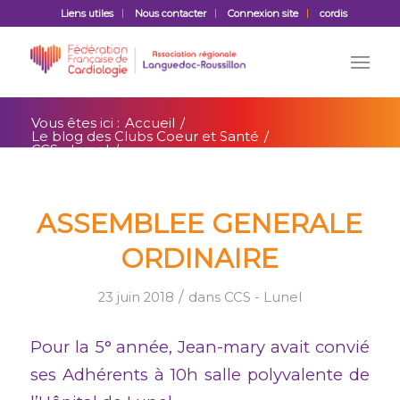
Liens utiles
Nous contacter
Connexion site
cordis
Vous êtes ici :
Accueil
/
Le blog des Clubs Coeur et Santé
/
CCS - Lunel
/
ASSEMBLEE GENERALE ORDINAIRE
ASSEMBLEE GENERALE
ORDINAIRE
/
23 juin 2018
dans
CCS - Lunel
Pour la 5° année, Jean-mary avait convié
ses Adhérents à 10h salle polyvalente de