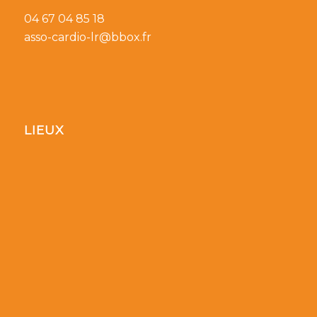
04 67 04 85 18
asso-cardio-lr@bbox.fr
LIEUX