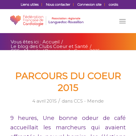
Liens utiles
Nous contacter
Connexion site
cordis
Vous êtes ici :
Accueil
/
Le blog des Clubs Coeur et Santé
/
CCS - Mende
/
Parcours du Coeur 2015
PARCOURS DU COEUR
2015
/
4 avril 2015
dans
CCS - Mende
9 heures, Une bonne odeur de café
accueillait les marcheurs qui avaient