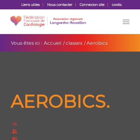
Liens utiles
Nous contacter
Connexion site
cordis
Vous êtes ici :
Accueil
/
classes
/
Aerobics
AEROBICS
.
600 kcal / hour
12 paricipants
Difficulty: Medium