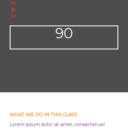
1200 kcal / hour
8 paricipants
Difficulty: Easy
90
Minutes
WHAT WE DO IN THIS CLASS
:
Lorem ipsum dolor sit amet, consectetuer