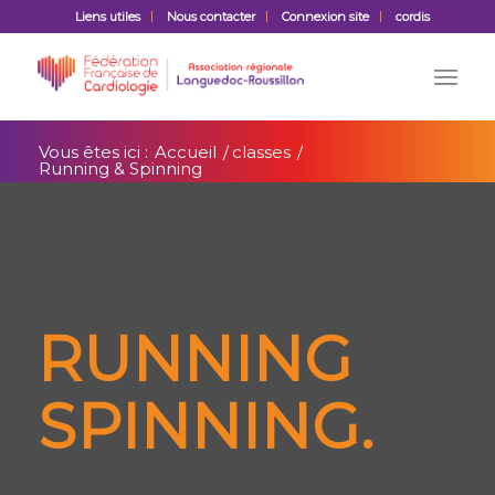
Liens utiles
Nous contacter
Connexion site
cordis
Vous êtes ici :
Accueil
/
classes
/
Running & Spinning
&
RUNNING
SPINNING
.