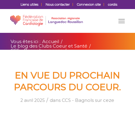
Liens utiles
Nous contacter
Connexion site
cordis
Vous êtes ici :
Accueil
/
Le blog des Clubs Coeur et Santé
/
CCS - Bagnols sur ceze
/
En vue du prochain PARCOURS DU
COEUR.
EN VUE DU PROCHAIN
PARCOURS DU COEUR.
/
2 avril 2025
dans
CCS - Bagnols sur ceze