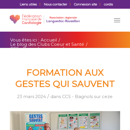
Liens utiles
Nous contacter
Connexion site
cordis
Vous êtes ici :
Accueil
/
Le blog des Clubs Coeur et Santé
/
CCS - Bagnols sur ceze
/
Formation aux Gestes qui sauvent
FORMATION AUX
GESTES QUI SAUVENT
/
23 mars 2024
dans
CCS - Bagnols sur ceze