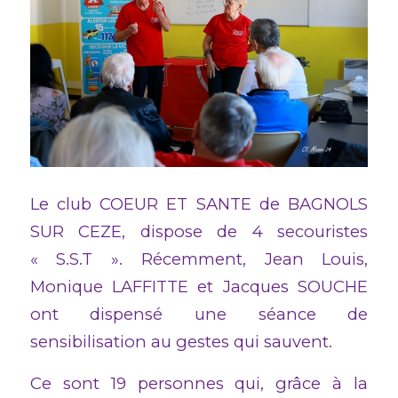
Le club COEUR ET SANTE de BAGNOLS
SUR CEZE, dispose de 4 secouristes
« S.S.T ». Récemment, Jean Louis,
Monique LAFFITTE et Jacques SOUCHE
ont dispensé une séance de
sensibilisation au gestes qui sauvent.
Ce sont 19 personnes qui, grâce à la