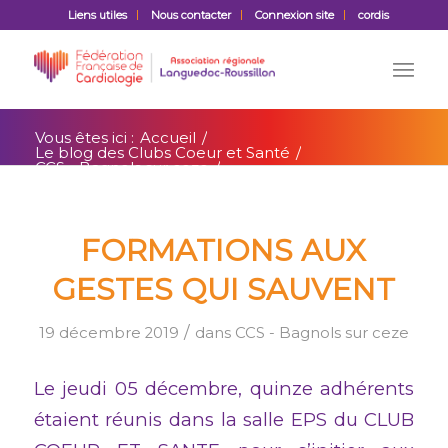
Liens utiles
Nous contacter
Connexion site
cordis
Vous êtes ici :
Accueil
/
Le blog des Clubs Coeur et Santé
/
CCS - Bagnols sur ceze
/
Formations aux gestes qui sauvent
FORMATIONS AUX
GESTES QUI SAUVENT
/
19 décembre 2019
dans
CCS - Bagnols sur ceze
Le jeudi 05 décembre, quinze adhérents
étaient réunis dans la salle EPS du CLUB