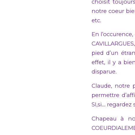
choisit toujour
notre coeur bie
etc.
En l’occurence,
CAVILLARGUES, 
pied d’un étra
effet, il y a b
disparue.
Claude, notre p
permettre d’af
SI,si… regardez 
Chapeau à not
COEURDIALEME