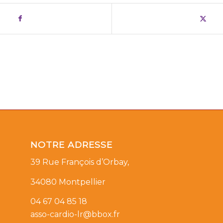
NOTRE ADRESSE
39 Rue François d’Orbay,
34080 Montpellier
04 67 04 85 18
asso-cardio-lr@bbox.fr