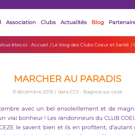
l
Association
Clubs
Actualités
Blog
Partenair
Vous êtes ici :
Accueil
/
Le blog des Clubs Coeur et Santé
/
MARCHER AU PARADIS
/
9 décembre 2019
dans
CCS - Bagnols sur ceze
embre avec un bel ensoleillement et de magni
un vrai bonheur ! Les randonneurs du CLUB CO
E le savent bien et ils en profitent, d’autant