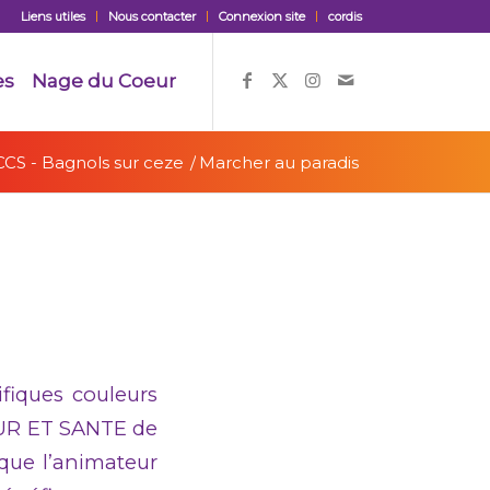
Liens utiles
Nous contacter
Connexion site
cordis
es
Nage du Coeur
CCS - Bagnols sur ceze
/
Marcher au paradis
fiques couleurs
EUR ET SANTE de
 que l’animateur