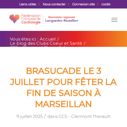
Liens utiles
Nous contacter
Connexion site
cordis
Vous êtes ici :
Accueil
/
Le blog des Clubs Coeur et Santé
/
CCS - Clermont l'herault
/
Brasucade le 3 juillet pour fêter la fin de
saison à Marseillan
BRASUCADE LE 3
JUILLET POUR FÊTER LA
FIN DE SAISON À
MARSEILLAN
/
9 juillet 2025
dans
CCS - Clermont l'herault