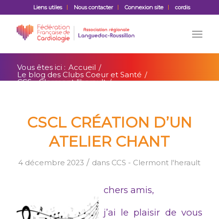
Liens utiles
Nous contacter
Connexion site
cordis
Vous êtes ici :
Accueil
/
Le blog des Clubs Coeur et Santé
/
CCS - Clermont l'herault
/
CSCL Création d’un atelier chant
CSCL CRÉATION D’UN
ATELIER CHANT
/
4 décembre 2023
dans
CCS - Clermont l'herault
chers amis,
j’ai le plaisir de vous