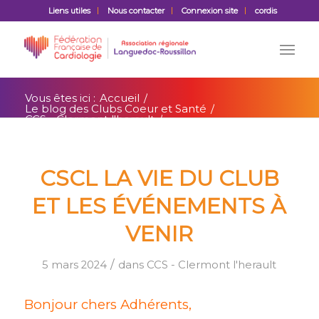
Liens utiles
Nous contacter
Connexion site
cordis
Vous êtes ici :
Accueil
/
Le blog des Clubs Coeur et Santé
/
CCS - Clermont l'herault
/
CSCL La vie du club et les événements à
venir
CSCL LA VIE DU CLUB
ET LES ÉVÉNEMENTS À
VENIR
/
5 mars 2024
dans
CCS - Clermont l'herault
B
onjour chers Adhérents,