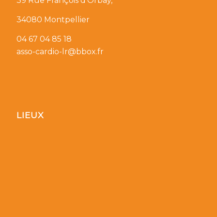
39 Rue François d’Orbay,
34080 Montpellier
04 67 04 85 18
asso-cardio-lr@bbox.fr
LIEUX