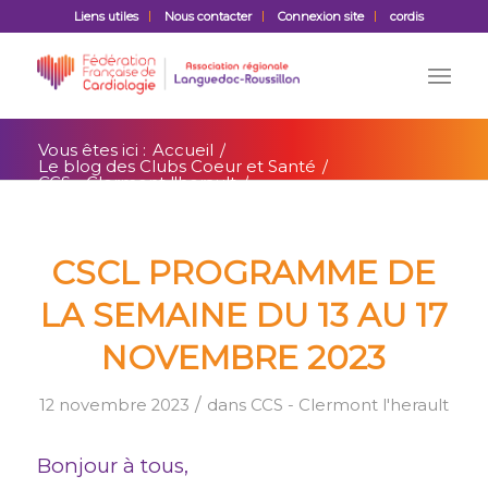
Liens utiles
Nous contacter
Connexion site
cordis
Vous êtes ici :
Accueil
/
Le blog des Clubs Coeur et Santé
/
CCS - Clermont l'herault
/
CSCL Programme de la semaine du 13 au
17 novembre 2023
CSCL PROGRAMME DE
LA SEMAINE DU 13 AU 17
NOVEMBRE 2023
/
12 novembre 2023
dans
CCS - Clermont l'herault
Bonjour à tous,