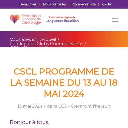
Liens utiles
Nous contacter
Connexion site
cordis
Vous êtes ici :
Accueil
/
Le blog des Clubs Coeur et Santé
/
CCS - Clermont l'herault
/
CSCL Programme de la semaine du 13 au
18 mai 2024
CSCL PROGRAMME DE
LA SEMAINE DU 13 AU 18
MAI 2024
/
13 mai 2024
dans
CCS - Clermont l'herault
Bonjour à tous,