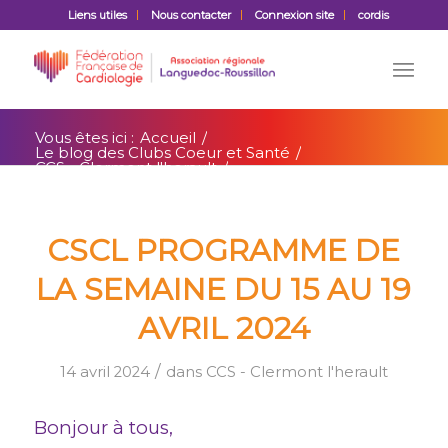
Liens utiles
Nous contacter
Connexion site
cordis
Vous êtes ici :
Accueil
/
Le blog des Clubs Coeur et Santé
/
CCS - Clermont l'herault
/
CSCL Programme de la semaine du 15 au
19 avril 2024
CSCL PROGRAMME DE
LA SEMAINE DU 15 AU 19
AVRIL 2024
/
14 avril 2024
dans
CCS - Clermont l'herault
Bonjour à tous,