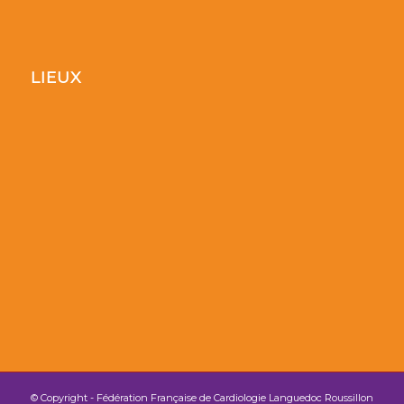
LIEUX
© Copyright - Fédération Française de Cardiologie Languedoc Roussillon