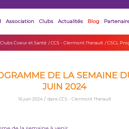
l
Association
Clubs
Actualités
Blog
Partenair
 Clubs Coeur et Santé
/
CCS - Clermont l'herault
/
CSCL Prog
OGRAMME DE LA SEMAINE DU 
JUIN 2024
/
16 juin 2024
dans
CCS - Clermont l'herault
mme de la semaine à venir.