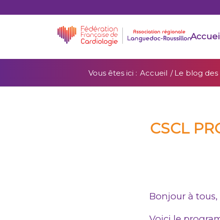
Accuei
Vous êtes ici :
Accueil
/
Le blog des
CSCL PR
Bonjour à tous,
Voici le progra