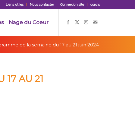
Liens utiles
Nous contacter
Connexion site
cordis
es
Nage du Coeur
ramme de la semaine du 17 au 21 juin 2024
17 AU 21