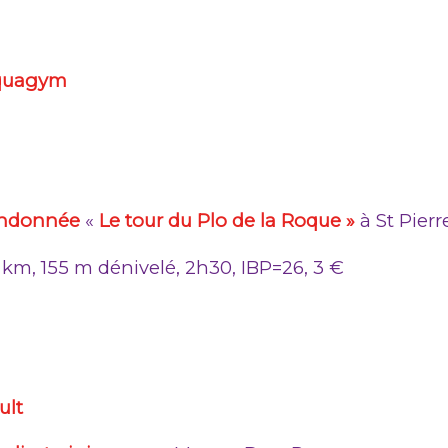
quagym
ndonnée
«
Le tour du Plo de la Roque »
à St Pierr
1 km, 155 m dénivelé, 2h30, IBP=26, 3 €
ult