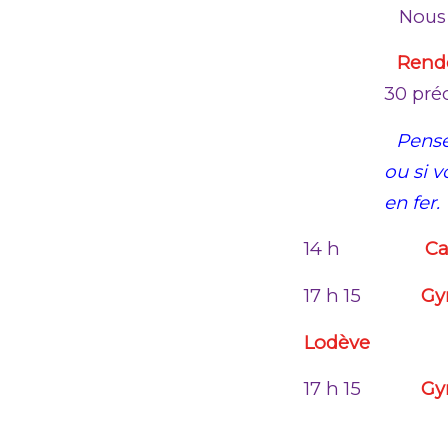
Nous m
Rende
30 préc
Pense
ou si 
en fer.
14 h
Ca
17 h 15
Gy
Lodève
17 h 15
Gy