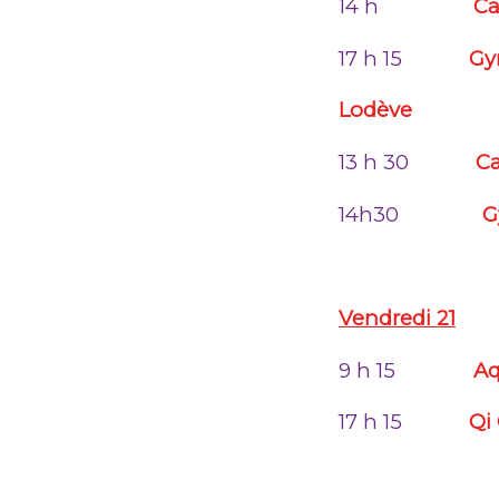
14 h
Ca
17 h 15
Gy
Lodève
13 h 30
Ca
14h30
G
Vendredi 21
9 h 15
A
17 h 15
Qi