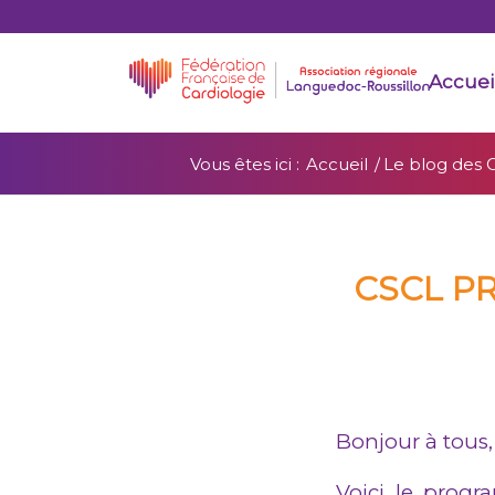
Accuei
Vous êtes ici :
Accueil
/
Le blog des 
CSCL P
Bonjour à tous,
Voici le prog