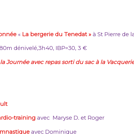
onnée
«
La bergerie du Tenedat »
à St Pierre de 
180m dénivelé,3h40, IBP=30, 3 €
 Journée avec repas sorti du sac à la Vacqueri
ult
rdio-training
avec Maryse D. et Roger
mnastique
avec Dominique