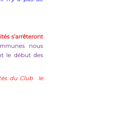
ités s’arrêteront
Communes nous
nt le début des
ités du Club le