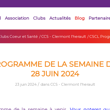
l
Association
Clubs
Actualités
Blog
Partenair
Clubs Coeur et Santé
/
CCS - Clermont l'herault
/
CSCL Progr
ROGRAMME DE LA SEMAINE D
28 JUIN 2024
/
23 juin 2024
dans
CCS - Clermont l'herault
ramme de la semaine à venir.
Vous noterez qu’