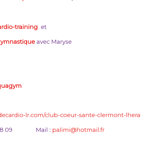
rdio-training
et
ymnastique
avec Maryse
quagym
ecardio-lr.com/club-coeur-sante-clermont-lherau
18 48 09 Mail :
palimi@hotmail.fr