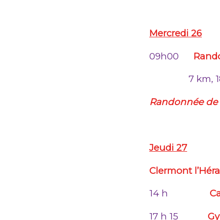
Mercredi 26
09h00
Rand
7 km, 
Randonnée de la
Jeudi 27
Clermont l’Héra
14 h
Ca
17 h 15
Gy