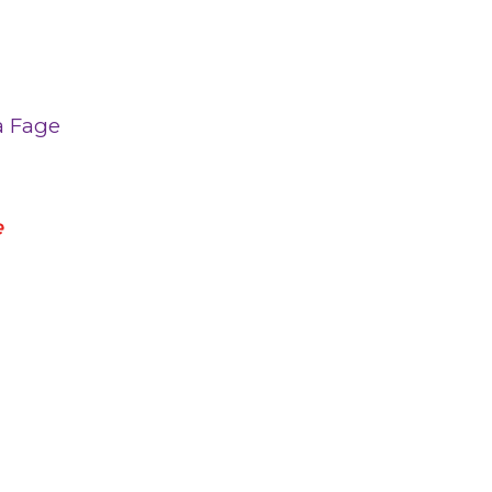
la Fage
e