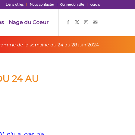
Liens utiles
Nous contacter
Connexion site
cordis
es
Nage du Coeur
amme de la semaine du 24 au 28 juin 2024
U 24 AU
il n’y a pas de