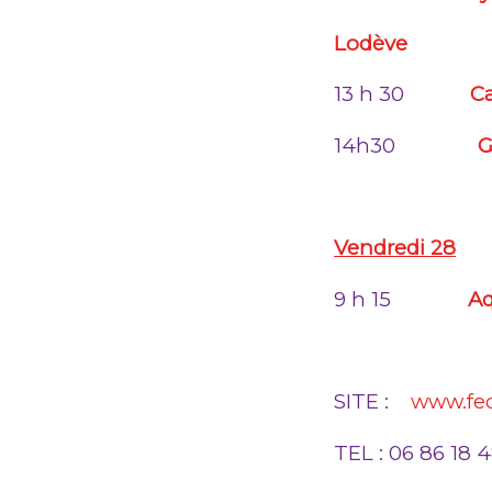
Lodève
13 h 30
Ca
14h30
G
Vendredi 28
9 h 15
A
SITE :
www.fed
TEL : 06 86 