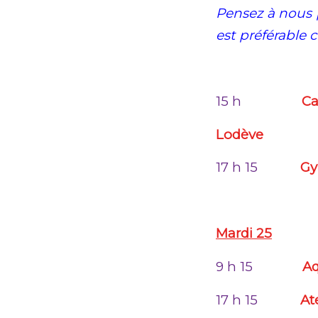
Pensez à nous p
est préférable 
15 h
Ca
Lodève
17 h 15
Gy
Mardi 25
9 h 15
A
17 h 15
At