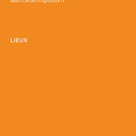
asso-cardio-lr@bbox.fr
LIEUX