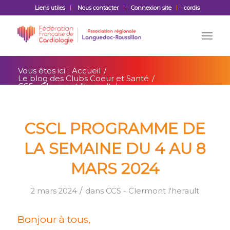
Liens utiles
Nous contacter
Connexion site
cordis
Vous êtes ici :
Accueil
/
Le blog des Clubs Coeur et Santé
/
CCS - Clermont l'herault
/
CSCL Programme de la semaine du 4 au 8
mars 2024
CSCL PROGRAMME DE
LA SEMAINE DU 4 AU 8
MARS 2024
/
2 mars 2024
dans
CCS - Clermont l'herault
Bonjour à tous,