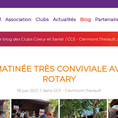
l
Association
Clubs
Actualités
Blog
Partenair
e blog des Clubs Coeur et Santé
/
CCS - Clermont l'herault
ATINÉE TRÈS CONVIVIALE A
ROTARY
/
18 juin 2021
dans
CCS - Clermont l'herault