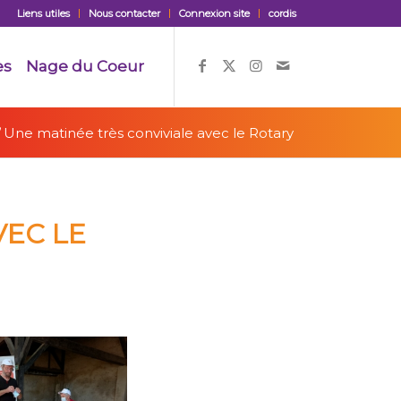
Liens utiles
Nous contacter
Connexion site
cordis
es
Nage du Coeur
/
Une matinée très conviviale avec le Rotary
VEC LE