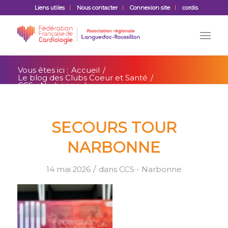
Liens utiles
Nous contacter
Connexion site
cordis
Vous êtes ici :
Accueil
/
Le blog des Clubs Coeur et Santé
/
CCS - Narbonne
/
SECOURS TOUR NARBONNE
SECOURS TOUR
NARBONNE
/
14 mai 2026
dans
CCS - Narbonne