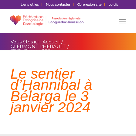
Liens utiles
Nous contacter
Connexion site
cordis
Vous êtes ici :
Accueil
/
CLERMONT L’HERAULT
/
CSCL Photos 2024
Le sentier
d’Hannibal à
Bélarga le 3
janvier 2024