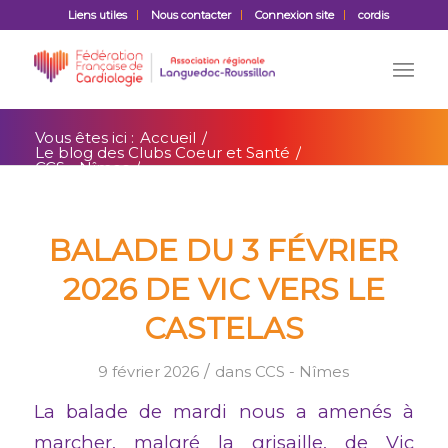
Liens utiles
Nous contacter
Connexion site
cordis
Vous êtes ici :
Accueil
/
Le blog des Clubs Coeur et Santé
/
CCS - Nîmes
/
Balade du 3 février 2026 de Vic vers le
Castelas
BALADE DU 3 FÉVRIER
2026 DE VIC VERS LE
CASTELAS
/
9 février 2026
dans
CCS - Nîmes
La balade de mardi nous a amenés à
marcher, malgré la grisaille, de Vic