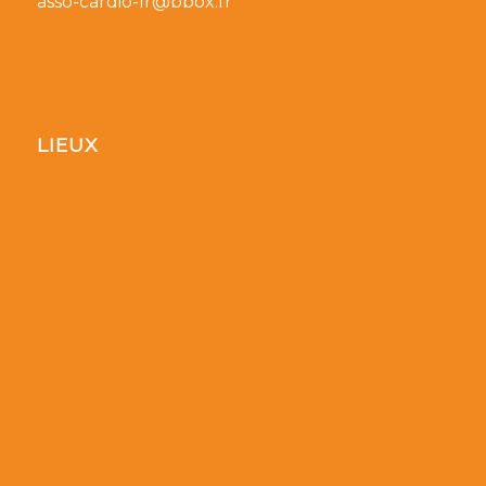
asso-cardio-lr@bbox.fr
LIEUX