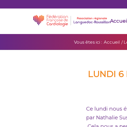
Accuei
Vous êtes ici :
Accueil
/
L
LUNDI 6
Ce lundi nous é
par Nathalie Sus
Cela nous a per