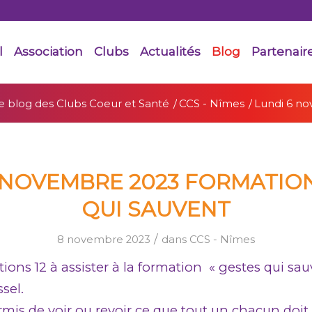
l
Association
Clubs
Actualités
Blog
Partenair
e blog des Clubs Coeur et Santé
/
CCS - Nîmes
/
Lundi 6 no
 NOVEMBRE 2023 FORMATIO
QUI SAUVENT
/
8 novembre 2023
dans
CCS - Nîmes
tions 12 à assister à la formation « gestes qui sa
sel.
mis de voir ou revoir ce que tout un chacun doit 