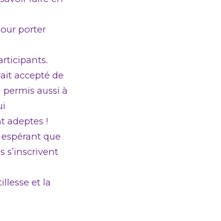
our porter
articipants.
vait accepté de
i permis aussi à
ui
t adeptes !
 espérant que
s s’inscrivent
llesse et la