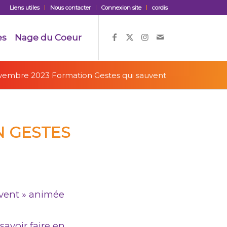
Liens utiles
Nous contacter
Connexion site
cordis
es
Nage du Coeur
vembre 2023 Formation Gestes qui sauvent
N GESTES
uvent » animée
savoir faire en