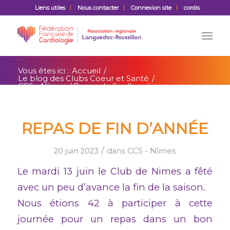
Liens utiles
Nous contacter
Connexion site
cordis
Vous êtes ici :
Accueil
/
Le blog des Clubs Coeur et Santé
/
CCS - Nîmes
/
Repas de fin d’année
REPAS DE FIN D’ANNÉE
/
20 juin 2023
dans
CCS - Nîmes
Le mardi 13 juin le Club de Nimes a fêté
avec un peu d’avance la fin de la saison.
Nous étions 42 à participer à cette
journée pour un repas dans un bon