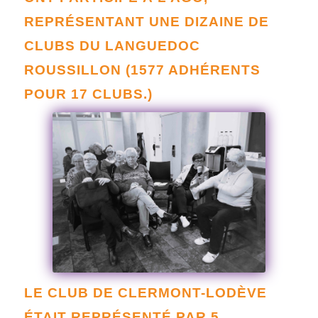
REPRÉSENTANT UNE DIZAINE DE
CLUBS DU LANGUEDOC
ROUSSILLON (1577 ADHÉRENTS
POUR 17 CLUBS.)
LE CLUB DE CLERMONT-LODÈVE
ÉTAIT REPRÉSENTÉ PAR 5