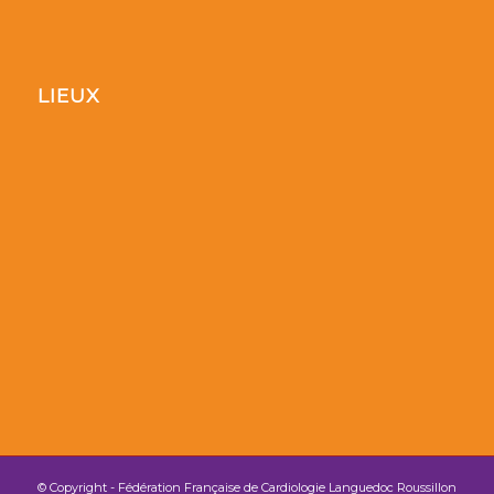
LIEUX
© Copyright - Fédération Française de Cardiologie Languedoc Roussillon