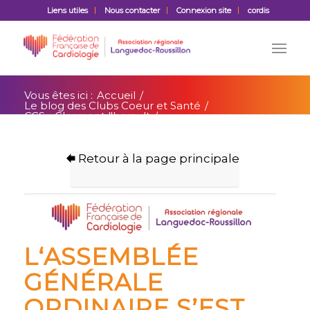
Liens utiles
Nous contacter
Connexion site
cordis
Vous êtes ici :
Accueil
/
Le blog des Clubs Coeur et Santé
/
CCS - Clermont l'herault
/
CSCL L’Assemblée générale ordinaire de
l’ACLR
Retour à la page principale
L‘ASSEMBLÉE
GÉNÉRALE
ORDINAIRE S’EST