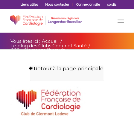
Liens utiles
Nous contacter
Connexion site
cordis
Vous êtes ici :
Accueil
/
Le blog des Clubs Coeur et Santé
/
CCS - Clermont l'herault
/
CSCL Le Compte rendu de la réunion du
comité de gestion du 12 novembre 2...
Retour à la page principale