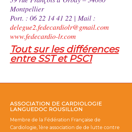
Montpellier
Port. : 06 22 14 41 22 | Mail :
delegue2.fedecardiolr@gmail.com
www.fedecardio-lr.com
Tout sur les différences
entre SST et PSC1
ASSOCIATION DE CARDIOLOGIE
LANGUEDOC ROUSILLON
Membre de la Fédération Française de
Cardiologie, 1ère association de de lutte contre