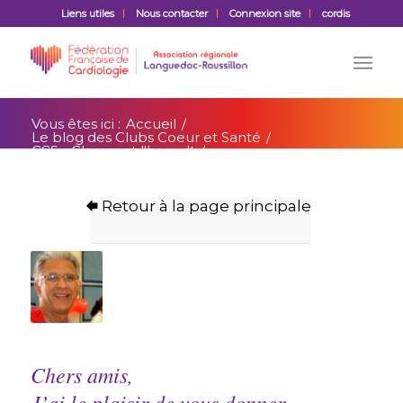
Liens utiles
Nous contacter
Connexion site
cordis
Vous êtes ici :
Accueil
/
Le blog des Clubs Coeur et Santé
/
CCS - Clermont l'herault
/
CSCL Un message de Paul Michel Sur les
Gestes Qui Sauvent
Retour à la page principale
Chers amis,
J’ai le plaisir de vous donner