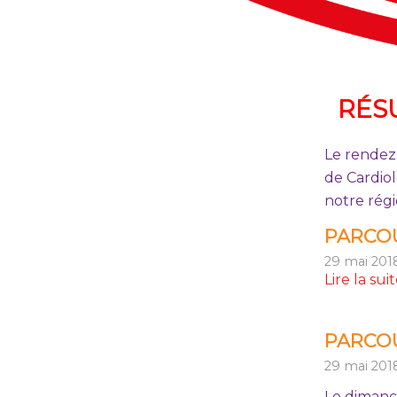
RÉS
Le rendez-
de Cardio
notre régi
PARCOU
29 mai 201
Lire la sui
PARCOU
29 mai 201
Le diman