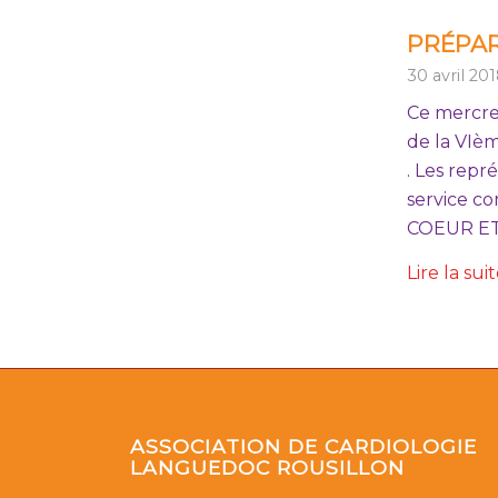
PRÉPAR
30 avril 20
Ce mercre
de la VIè
. Les repr
service co
COEUR ET 
Lire la sui
ASSOCIATION DE CARDIOLOGIE
LANGUEDOC ROUSILLON