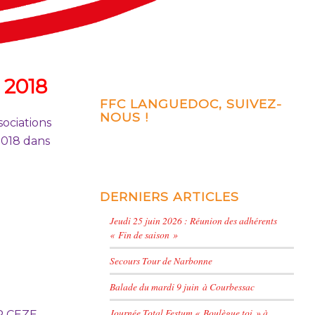
2018
FFC LANGUEDOC, SUIVEZ-
NOUS !
ociations
2018 dans
DERNIERS ARTICLES
Jeudi 25 juin 2026 : Réunion des adhérents
« Fin de saison »
Secours Tour de Narbonne
Balade du mardi 9 juin à Courbessac
Journée Total Festum « Boulègue toi » à
R CEZE