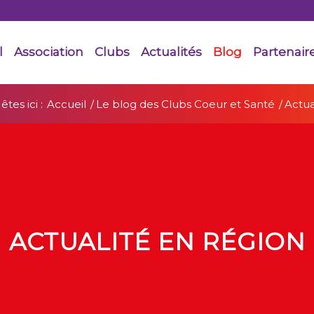
l
Association
Clubs
Actualités
Blog
Partenair
êtes ici :
Accueil
/
Le blog des Clubs Coeur et Santé
/
Actua
ACTUALITÉ EN RÉGION