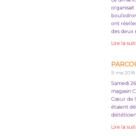
organisai
boulodrome
ont réell
des deux 
Lire la sui
PARCOU
9 mai 2018
Samedi 26 
magasin C
Cœur de la
étaient dé
diététicie
Lire la sui