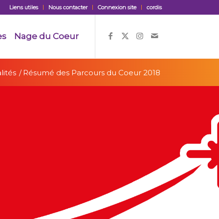
Liens utiles
Nous contacter
Connexion site
cordis
es
Nage du Coeur
lités
/
Résumé des Parcours du Coeur 2018