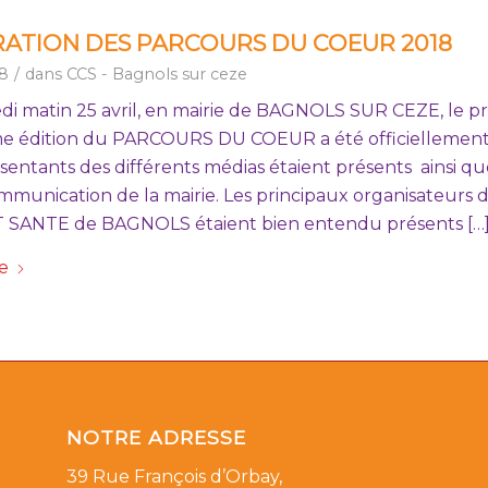
ATION DES PARCOURS DU COEUR 2018
18
/
dans
CCS - Bagnols sur ceze
di matin 25 avril, en mairie de BAGNOLS SUR CEZE, le
me édition du PARCOURS DU COEUR a été officiellemen
ésentants des différents médias étaient présents ainsi qu
mmunication de la mairie. Les principaux organisateurs 
SANTE de BAGNOLS étaient bien entendu présents […
te
NOTRE ADRESSE
39 Rue François d’Orbay,