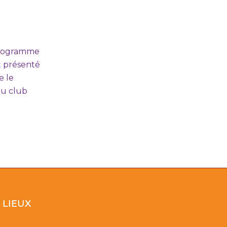
 programme
t présenté
e le
du club
]
LIEUX