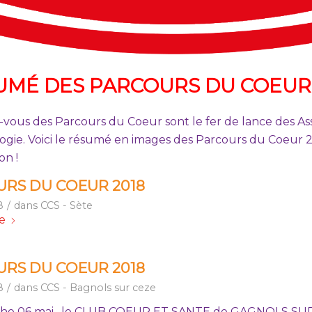
UMÉ DES PARCOURS DU COEUR 
vous des Parcours du Coeur sont le fer de lance des Ass
logie. Voici le résumé en images des Parcours du Coeur 
on !
RS DU COEUR 2018
8
/
dans
CCS - Sète
te
RS DU COEUR 2018
8
/
dans
CCS - Bagnols sur ceze
che 06 mai, le CLUB COEUR ET SANTE de GAGNOLS SU