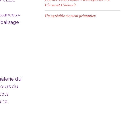
Clermont L’hérault
issances »
Un agréable moment printanier.
balisage
galerie du
cours du
cots
’une