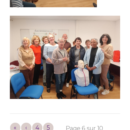
«
‹
4
5
Page 6 sur 10