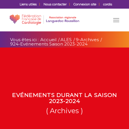
Liens utiles
Nous contacter
Connexion site
cordis
Vous êtes ici :
Accueil
/
ALES
/
9-Archives
/
924-Evénements Saison 2023-2024
EVÉNEMENTS DURANT LA SAISON
2023-2024
( Archives )