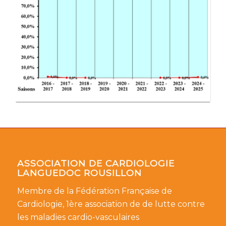
ASSOCIATION DE CARDIOLOGIE
LANGUEDOC ROUSILLON
Membre de la Fédération Française de
Cardiologie, 1ère association de de lutte contre
les maladies cardio-vasculaires