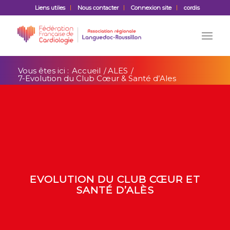
Liens utiles
Nous contacter
Connexion site
cordis
Vous êtes ici :
Accueil
/
ALES
/
7-Evolution du Club Cœur & Santé d’Ales
EVOLUTION DU CLUB CŒUR ET
SANTÉ D’ALÈS