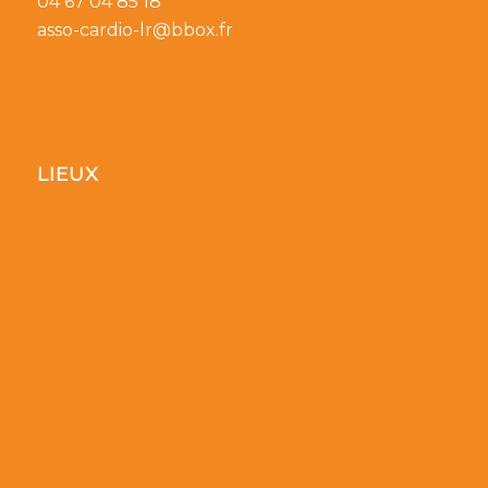
04 67 04 85 18
asso-cardio-lr@bbox.fr
LIEUX