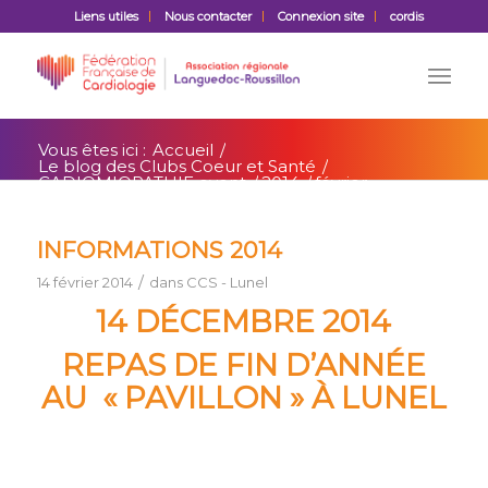
Liens utiles
Nous contacter
Connexion site
cordis
Vous êtes ici :
Accueil
/
Le blog des Clubs Coeur et Santé
/
CADIOMIOPATHIE event
/
2014
/
février
INFORMATIONS 2014
/
14 février 2014
dans
CCS - Lunel
14 DÉCEMBRE 2014
REPAS DE FIN D’ANNÉE
AU « PAVILLON » À LUNEL