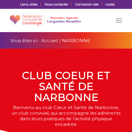
Liens utiles
Nous contacter
Connexion site
cordis
Vous êtes ici :
Accueil
/
NARBONNE
CLUB COEUR ET
SANTÉ DE
NARBONNE
Bienvenu au club Cœur et Santé de Narbonne,
un club convivial, qui accompagne les adhérents
dans leurs pratiques de l’activité physique
encadrée.