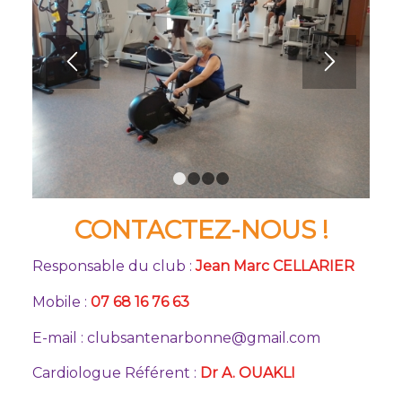
1
2
3
4
CONTACTEZ-NOUS !
Responsable du club :
Jean Marc CELLARIER
Mobile :
07 68 16 76 63
E-mail : clubsantenarbonne@gmail.com
Cardiologue Référent :
Dr A. OUAKLI