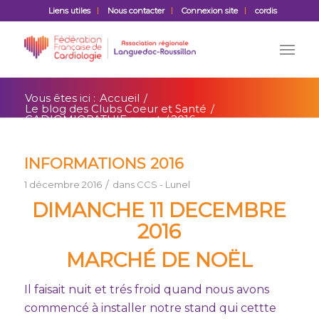
Liens utiles
Nous contacter
Connexion site
cordis
Vous êtes ici :
Accueil
/
Le blog des Clubs Coeur et Santé
/
CADIOMIOPATHIE event
/
2016
INFORMATIONS 2016
/
1 décembre 2016
dans
CCS - Lunel
DIMANCHE 11 DECEMBRE
2016
MARCHÉ DE NOËL
Il faisait nuit et trés froid quand nous avons
commencé à installer notre stand qui cettte