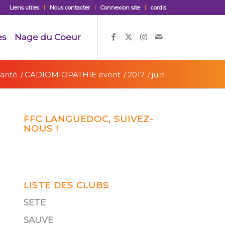
Liens utiles
Nous contacter
Connexion site
cordis
es
Nage du Coeur
Santé
/
CADIOMIOPATHIE event
/
2017
/
juin
FFC LANGUEDOC, SUIVEZ-
NOUS !
LISTE DES CLUBS
SETE
SAUVE