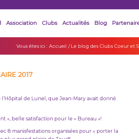
l
Association
Clubs
Actualités
Blog
Partenair
Vous êtes ici :
Accueil
/
Le blog des Clubs Coeur et 
IRE 2017
de l’Hôpital de Lunel, que Jean-Mary avait donné
 », belle satisfaction pour le « Bureau »!
vec 8 manisfestations organisées pour « porter la