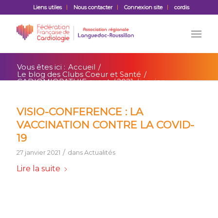
Liens utiles
Nous contacter
Connexion site
cordis
Vous êtes ici :
Accueil
/
Le blog des Clubs Coeur et Santé
/
CADIOMIOPATHIE event
/
2021
/
janvier
VISIO-CONFERENCE : LA
VACCINATION CONTRE LA COVID-
19
/
27 janvier 2021
dans
Actualités
Lire la suite