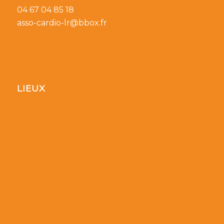
04 67 04 85 18
asso-cardio-lr@bbox.fr
LIEUX