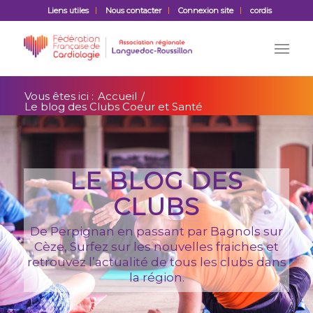
Liens utiles
Nous contacter
Connexion site
cordis
Vous êtes ici :
Accueil
/
Le blog des Clubs Coeur et Santé
LE BLOG DES
CLUBS
De Perpignan en passant par Bagnols sur
Cèze, Surfez sur les nouvelles fraiches et
retrouvez l’actualité de tous les clubs dans
la région.