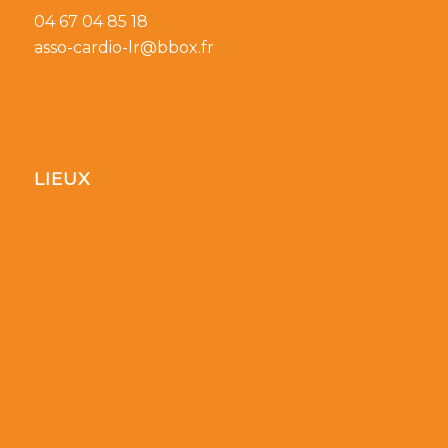
04 67 04 85 18
asso-cardio-lr@bbox.fr
LIEUX