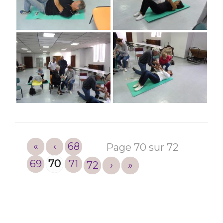
«
‹
68
Page 70 sur 72
69
70
71
72
›
»