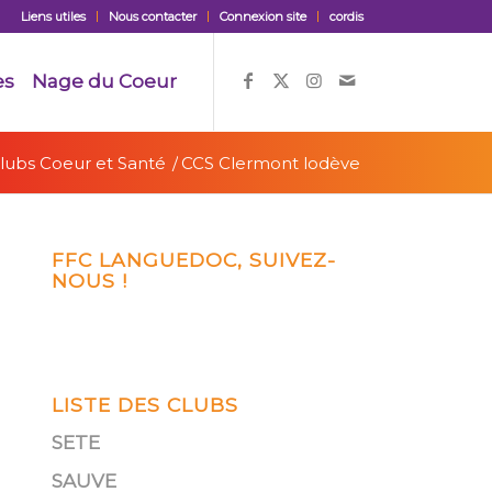
Liens utiles
Nous contacter
Connexion site
cordis
es
Nage du Coeur
lubs Coeur et Santé
/
CCS Clermont lodève
FFC LANGUEDOC, SUIVEZ-
NOUS !
LISTE DES CLUBS
SETE
SAUVE