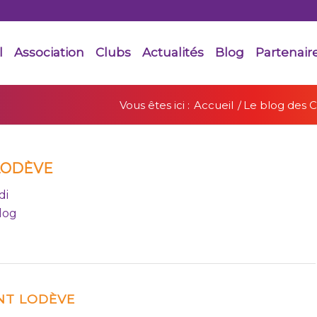
l
Association
Clubs
Actualités
Blog
Partenair
Vous êtes ici :
Accueil
/
Le blog des C
LODÈVE
di
blog
NT LODÈVE