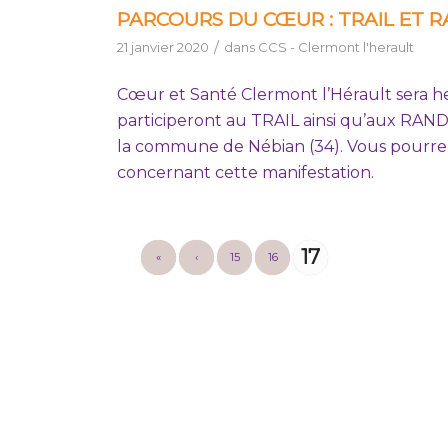
PARCOURS DU CŒUR : TRAIL ET R
/
21 janvier 2020
dans
CCS - Clermont l'herault
Cœur et Santé Clermont l’Hérault sera h
participeront au TRAIL ainsi qu’aux RA
la commune de Nébian (34). Vous pourrez
concernant cette manifestatio
17
«
‹
15
16