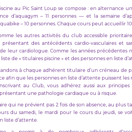
 piscine au Pic Saint Loup se compose : en alternance 
nce d’aquagym – 11 personnes — et la semaine d’ap
quabike – 10 personnes. Chaque cours peut accueillir 10 
omme les autres activités du club accessible prioritai
 présentant des antécédents cardio-vasculaires et sa
n de leur cardiologue. Comme les années précédentes n
iste de « titulaires piscine » et des personnes en liste d’a
ndons à chaque adhérent titulaire d’un créneau de p
e afin que les personnes en liste d’attente puissent les
nscrivant au Club, vous adhérez aussi aux principes 
présentant une pathologie cardiaque ou à risque.
aire qui ne prévient pas 2 fois de son absence, au plus ta
urs du samedi, le mardi pour le cours du jeudi, se voi
 liste d’attente.
ème a permis à de nombreux adhérents d’accé