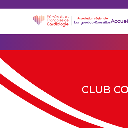
Accuei
CLUB CO