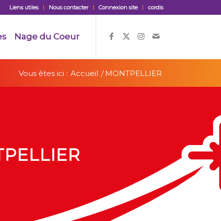
Liens utiles
Nous contacter
Connexion site
cordis
es
Nage du Coeur
Vous êtes ici :
Accueil
/
MONTPELLIER
TPELLIER