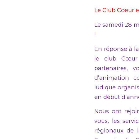
Le Club Coeur e
Le samedi 28 ma
!
En réponse à la
le club Cœur 
partenaires, v
d’animation co
ludique organis
en début d’anné
Nous ont rejoi
vous, les serv
régionaux de l