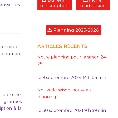
Bulletin
Fiche
haussettes
d’inscription
d’adhésion
Planning 2025-2026
ARTICLES RÉCENTS
us chaque
 le numéro
Notre planning pour la saison 24-
25 !
le
9 septembre 2024 14 h 04 min
Nouvelle saison, nouveau
la piscine,
planning !
es groupes
iption à la
le
30 septembre 2021 9 h 59 min