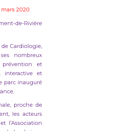
8 mars 2020
ément-de-Rivière
 de Cardiologie,
t ses nombreux
e prévention et
 interactive et
Ce parc inauguré
rance.
nale, proche de
nt, les acteurs
t l’Association