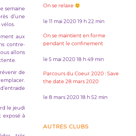
On se relaxe
une semaine
rès d’une
le
11 mai 2020 19 h 22 min
vélos.
On se maintient en forme
rement aux
pendant le confinement
ns contre-
ous allons
le
5 mai 2020 18 h 49 min
ttente.
révenir de
Parcours du Coeur 2020 : Save
 remplacer.
the date 28 mars 2020
d’entraide
le
8 mars 2020 18 h 52 min
rd le jeudi
t exposé à
AUTRES CLUBS
der très