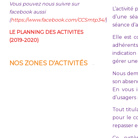
Vous pouvez nous suivre sur
L’activité
facebook aussi
d’une séa
(
https://www.facebook.com/CCSmtp34/
)
séance d’a
LE PLANNING DES ACTIVITES
Elle est c
(2019-2020)
adhérents
indicatio
gérer une l
NOS ZONES D’ACTIVITÉS
Nous dema
son absenc
En vous i
d’usagers 
Tout titul
pour le co
repasser en
Ce syst