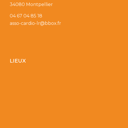
34080 Montpellier
04 67 04 85 18
asso-cardio-lr@bbox.fr
LIEUX