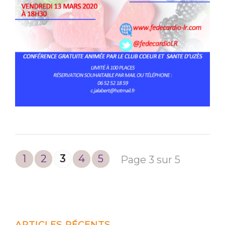
1
2
3
4
5
Page 3 sur 5
ARTICLES RÉCENTS