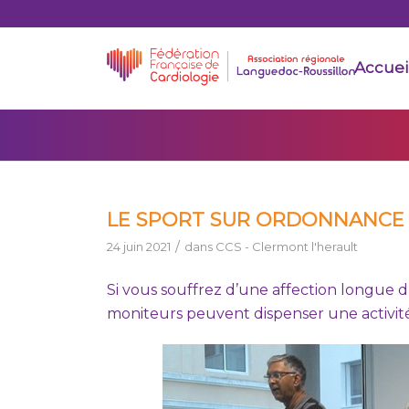
Accuei
LE SPORT SUR ORDONNANCE
/
24 juin 2021
dans
CCS - Clermont l'herault
Si vous souffrez d’une affection longue 
moniteurs peuvent dispenser une activit