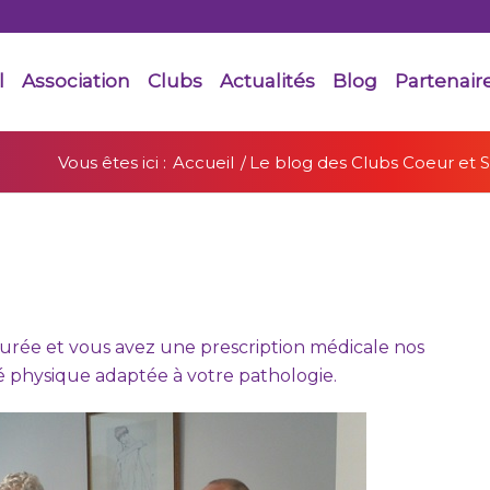
l
Association
Clubs
Actualités
Blog
Partenair
Vous êtes ici :
Accueil
/
Le blog des Clubs Coeur et 
durée et vous avez une prescription médicale nos
é physique adaptée à votre pathologie.