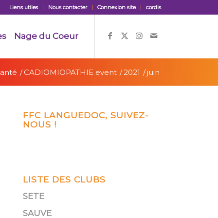
Liens utiles
Nous contacter
Connexion site
cordis
es
Nage du Coeur
Santé
/
CADIOMIOPATHIE event
/
2021
/
juin
FFC LANGUEDOC, SUIVEZ-
NOUS !
LISTE DES CLUBS
SETE
SAUVE