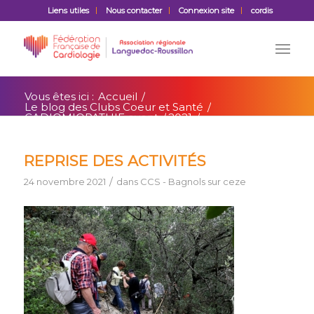
Liens utiles
Nous contacter
Connexion site
cordis
Vous êtes ici :
Accueil
/
Le blog des Clubs Coeur et Santé
/
CADIOMIOPATHIE event
/
2021
/
novembre
REPRISE DES ACTIVITÉS
/
24 novembre 2021
dans
CCS - Bagnols sur ceze