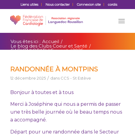
Liens utiles
Nous contacter
Connexion site
cordis
Vous êtes ici :
Accueil
/
Le blog des Clubs Coeur et Santé
/
CADIOMIOPATHIE event
/
2025
RANDONNÉE À MONTPINS
/
12 décembre 2025
dans
CCS - St Estève
Bonjour à toutes et à tous
Merci à Joséphine qui nous a permis de passer
une très belle journée où le beau temps nous
a accompagné.
Départ pour une randonnée dans le Secteur