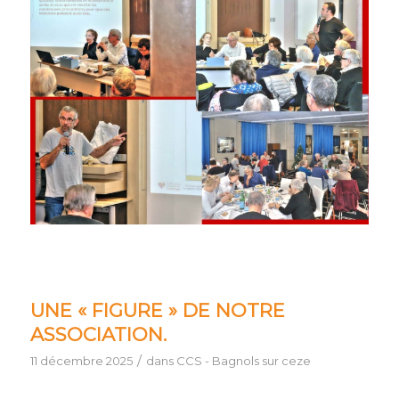
UNE « FIGURE » DE NOTRE
ASSOCIATION.
/
11 décembre 2025
dans
CCS - Bagnols sur ceze