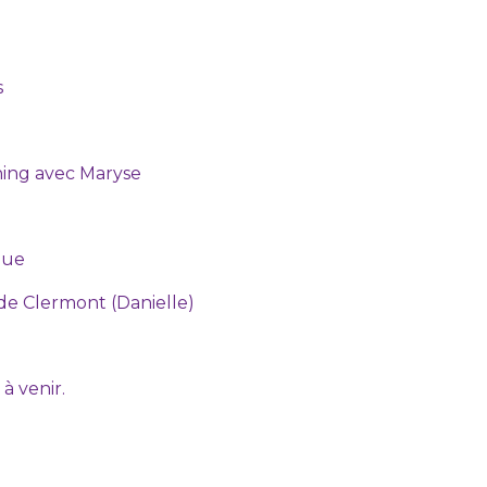
s
ing avec Maryse
que
e Clermont (Danielle)
 venir.