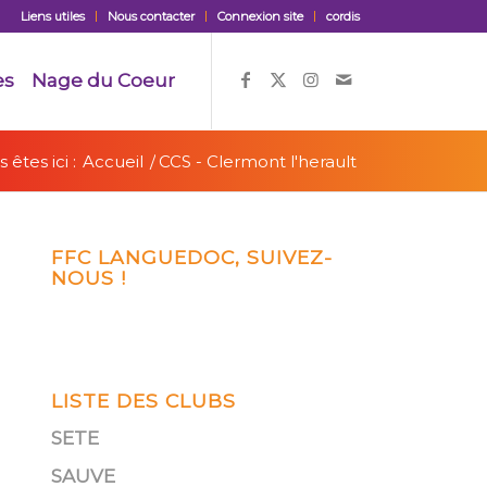
Liens utiles
Nous contacter
Connexion site
cordis
es
Nage du Coeur
 êtes ici :
Accueil
/
CCS - Clermont l'herault
FFC LANGUEDOC, SUIVEZ-
NOUS !
LISTE DES CLUBS
SETE
SAUVE